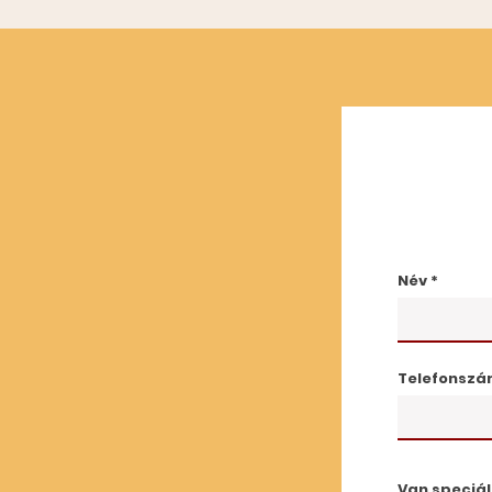
Név
Telefonsz
Van speciál