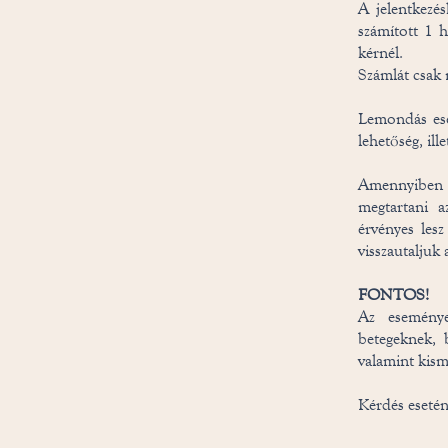
A jelentkezés
számított 1 h
kérnél.
Számlát csak 
Lemondás ese
lehetőség, il
Amennyiben k
megtartani a
érvényes les
visszautaljuk 
FONTOS!
Az eseménye
betegeknek, 
valamint kism
Kérdés esetén