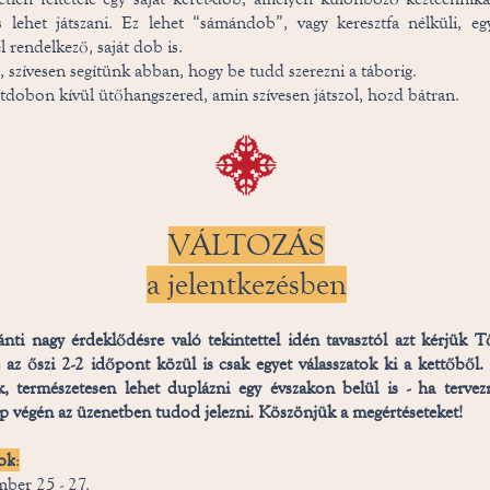
 lehet játszani. Ez lehet “sámándob”, vagy keresztfa nélküli, eg
el rendelkező, saját dob is.
 szívesen segítünk abban, hogy be tudd szerezni a táborig.
tdobon kívül ütőhangszered, amin szívesen játszol, hozd bátran.
VÁLTOZÁS
a jelentkezésben
nti nagy érdeklődésre való tekintettel idén tavasztól azt kérjük T
tve az őszi 2-2 időpont közül is csak egyet válasszatok ki a kettőbő
, természetesen lehet duplázni egy évszakon belül is - ha tervezn
lap végén az üzenetben tudod jelezni. Köszönjük a megértéseteket!
ok
:
ber 25 - 27.