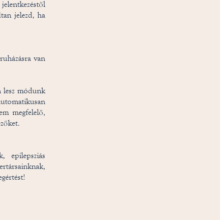
jelentkezéstől
tan jelezd, ha
ruházásra van
m lesz módunk
automatikusan
em megfelelő,
ezőket.
 epilepsziás
rtársainknak,
gértést!