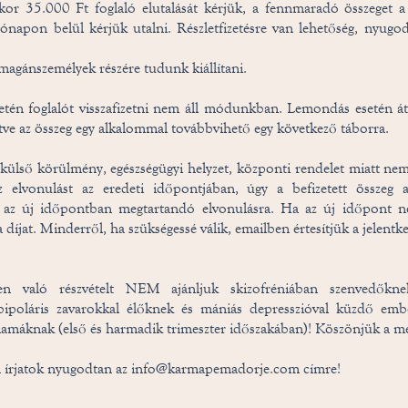
kor 35.000 Ft foglaló elutalását kérjük, a fennmaradó összeget a 
ónapon belül kérjük utalni. Részletfizetésre van lehetőség, nyugod
magánszemélyek részére tudunk kiállítani.
tén foglalót visszafizetni nem áll módunkban. Lemondás esetén át
letve az összeg egy alkalommal továbbvihető egy következő táborra.
ülső körülmény, egészségügyi helyzet, központi rendelet miatt ne
z elvonulást az eredeti időpontjában, úgy a befizetett összeg 
z az új időpontban megtartandó elvonulásra. Ha az új időpont n
a díjat. Minderről, ha szükségessé válik, emailben értesítjük a jelentk
n való részvételt NEM ajánljuk skizofréniában szenvedőknek,
bipoláris zavarokkal élőknek és mániás depresszióval küzdő embe
amáknak (első és harmadik trimeszter időszakában)! Köszönjük a me
 írjatok nyugodtan az
info@karmapemadorje.com
címre!