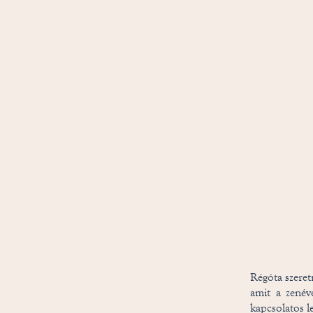
Régóta szeret
amit a zenéve
kapcsolatos l