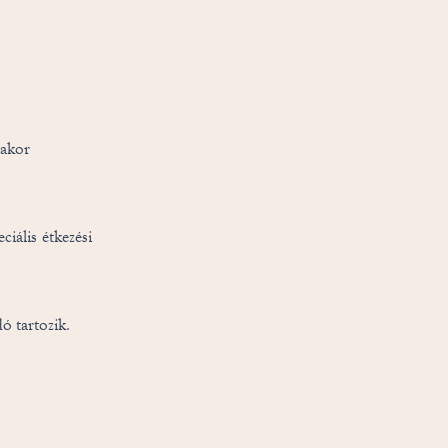
rakor
ciális étkezési
ó tartozik.