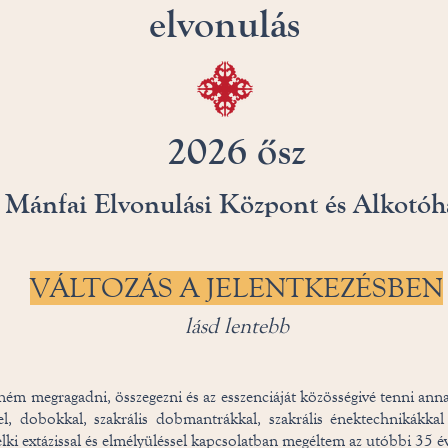
elvonulás
2026 ősz
Mánfai Elvonulási Központ és Alkotóh
VÁLTOZÁS A JELENTKEZÉSBEN
lásd lentebb
ném megragadni, összegezni és az esszenciáját közösségivé tenni ann
l, dobokkal, szakrális dobmantrákkal, szakrális énektechnikákkal
elki extázissal és elmélyüléssel kapcsolatban megéltem az utóbbi 35 é