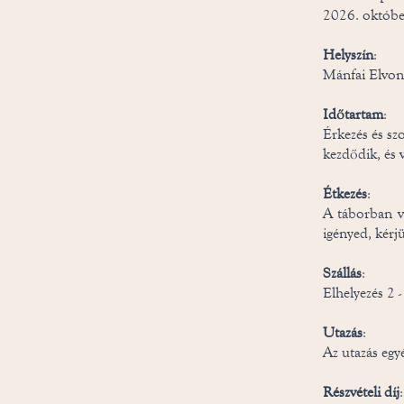
2026. október
Helyszín
:
Mánfai Elvon
Időtartam
:
Érkezés és sz
kezdődik, és 
Étkezés
:
A táborban ve
igényed, kérjü
Szállás
:
Elhelyezés 2 
Utazás
:
Az utazás egy
Részvételi díj