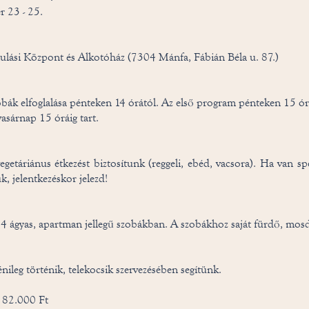
 23 - 25.
ulási Központ és Alkotóház (7304 Mánfa, Fábián Béla u. 87.)
obák elfoglalása pénteken 14 órától. Az első program pénteken 15 ó
vasárnap 15 óráig tart.
getáriánus étkezést biztosítunk (reggeli, ebéd, vacsora). Ha van spe
k, jelentkezéskor jelezd!
- 4 ágyas, apartman jellegű szobákban. A szobákhoz saját fürdő, mosd
énileg történik, telekocsik szervezésében segítünk.
: 82.000 Ft