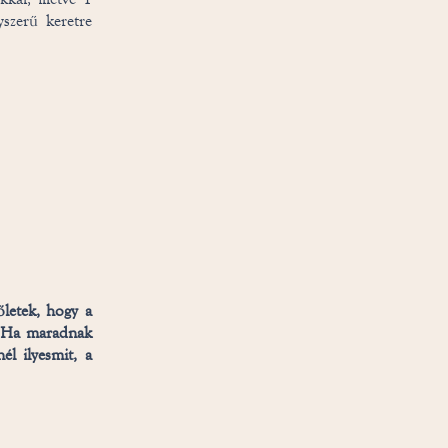
yszerű keretre
őletek, hogy a
l. Ha maradnak
él ilyesmit, a