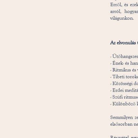
Erről, és eze
arról, hogya
világunkon.
Az elvonulás 
- Ütőhangsze
- Ének- és ha
- Ritmikus és
- Tibeti toro
- Közösségi d
- Erdei meditá
- Szúfi ritmu
- Különböző 
Semmilyen ze
elsősorban ne
Részvétel egy