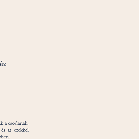
áz
ak a csodának,
 és az ezekkel
vben.