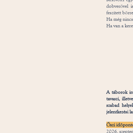
dobverővel is
feszített bőrr
Ha még nincs,
Ha van a kere
​
A táborok irá
tavaszi, ille
szabad helyek
jelentkezési 
Őszi i
dőpont
2026. szeptem