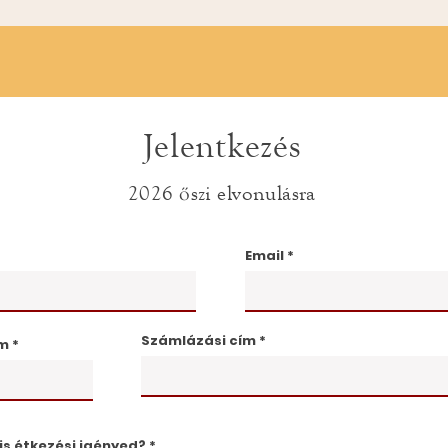
Jelentkezés
2026 őszi elvonulásra
Email
Számlázási cím
ám
is étkezési igényed?