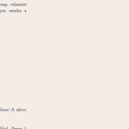
 nap, valamint
épes emelni a
hess! A tábor
kal, illetve 1