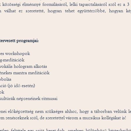
k közösségi élménnyé formálásáról, lelki tapasztalásáról szól ez a 3
n válhat ez szeretetté, hogyan tehet együttérzőbbé, hogyan k
tervezett programjai:
res workshopok
ng-meditációk
 vokális hologram alkotás
kénekes mantra meditációk
obolás
ció (jó idő esetén)
sok
kultúrák népzenéinek ritmusai
nei előképzettség nem szükséges ahhoz, hogy a táborban velünk le
m zenészeknek szól, de szeretettel várom a muzsikus kollégákat is!
etlen feltétele egy saját keret-dob, amelyen különböző kéztechnikák