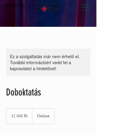
HÍRLEVÉL
Ez a szolgáltatás már nem érhető el.
További információért vedd fel a
kapcsolatot a hirdetővel!
Doboktatás
12 000
magyar
12 000 Ft
Online
forint