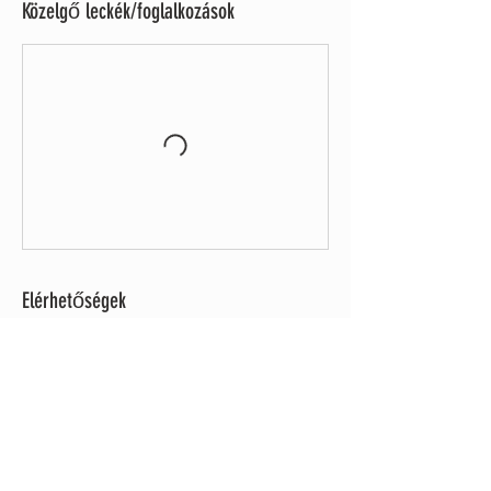
Közelgő leckék/foglalkozások
Elérhetőségek
info@karmapemadorje.com
2019-2026
Karma Pema Dorje